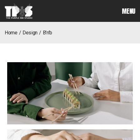
MENU
home
design
b’n’b