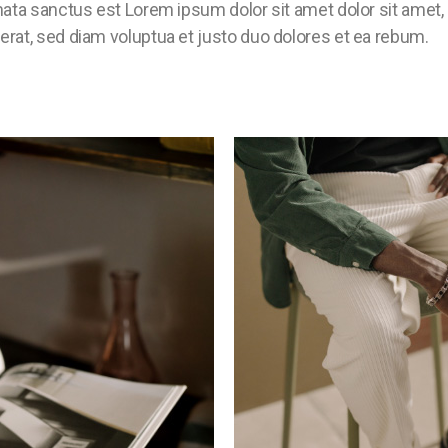
imata sanctus est Lorem ipsum dolor sit amet dolor sit amet
erat, sed diam voluptua et justo duo dolores et ea rebum.