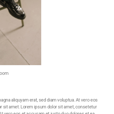
hroom
magna aliquyam erat, sed diam voluptua. At vero eos
r sit amet. Lorem ipsum dolor sit amet, consetetur
At vero eos et accusam et justo duo dolores et ea