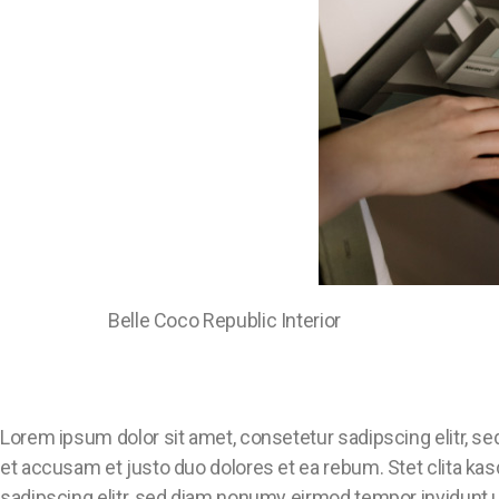
Belle Coco Republic Interior
Lorem ipsum dolor sit amet, consetetur sadipscing elitr, s
et accusam et justo duo dolores et ea rebum. Stet clita ka
sadipscing elitr, sed diam nonumy eirmod tempor invidunt u