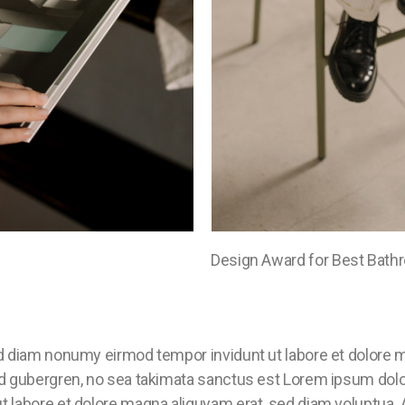
Design Award for Best Bat
ed diam nonumy eirmod tempor invidunt ut labore et dolore 
sd gubergren, no sea takimata sanctus est Lorem ipsum dolo
t labore et dolore magna aliquyam erat, sed diam voluptua. 